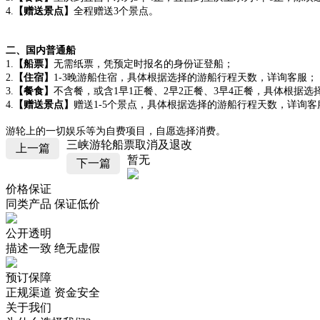
4.
【赠送景点】
全程赠送3个景点。
二、国内普通船
1.
【船票】
无需纸票，凭预定时报名的身份证登船；
2.
【住宿】
1-3晚游船住宿，具体根据选择的游船行程天数，详询客服；
3.
【餐食】
不含餐，或含1早1正餐、2早2正餐、3早4正餐，具体根据
4.
【赠送景点】
赠送1-5个景点，具体根据选择的游船行程天数，详询客
游轮上的一切娱乐等为自费项目，自愿选择消费。
三峡游轮船票取消及退改
上一篇
暂无
下一篇
价格保证
同类产品 保证低价
公开透明
描述一致 绝无虚假
预订保障
正规渠道 资金安全
关于我们