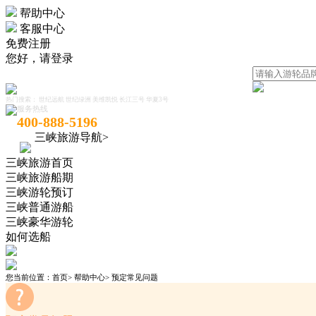
帮助中心
客服中心
免费注册
您好，
请登录
热门搜索：
世纪远航
世纪绿洲
美维凯悦
长江三号
华夏3号
服务热线
400-888-5196
三峡旅游导航>
三峡旅游首页
三峡旅游船期
三峡游轮预订
三峡普通游船
三峡豪华游轮
如何选船
您当前位置：
首页
>
帮助中心
>
预定常见问题