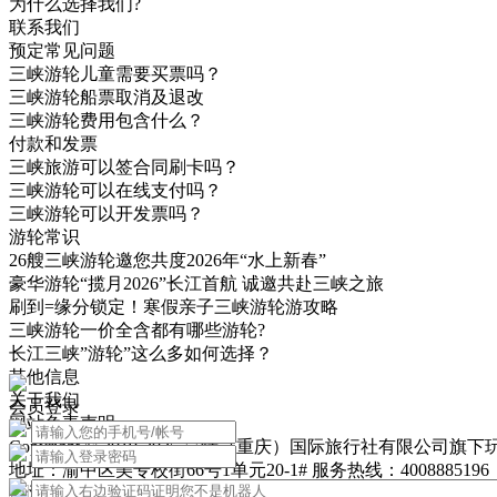
为什么选择我们?
联系我们
预定常见问题
三峡游轮儿童需要买票吗？
三峡游轮船票取消及退改
三峡游轮费用包含什么？
付款和发票
三峡旅游可以签合同刷卡吗？
三峡游轮可以在线支付吗？
三峡游轮可以开发票吗？
游轮常识
26艘三峡游轮邀您共度2026年“水上新春”
豪华游轮“揽月2026”长江首航 诚邀共赴三峡之旅
刷到=缘分锁定！寒假亲子三峡游轮游攻略
三峡游轮一价全含都有哪些游轮?
长江三峡”游轮”这么多如何选择？
其他信息
关于我们
会员登录
网站免责声明
Copyright © 2019-2025 昊特（重庆）国际旅行社有限公司旗下
地址：渝中区美专校街66号1单元20-1# 服务热线：4008885196
渝公网安备50010302003502号
渝ICP备20009636号-4