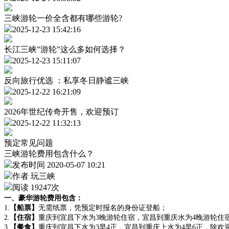
三峡游轮一价全含都有哪些游轮?
2025-12-23 15:42:16
长江三峡”游轮”这么多如何选择？
2025-12-23 15:11:07
反向旅行优选 ：私享冬日静谧三峡
2025-12-22 16:21:09
2026年世纪传奇开售，欢迎预订
2025-12-22 11:32:13
预定常见问题
三峡游轮费用包含什么？
发布时间 2020-05-07 10:21
作者 玩三峡
阅读 19247次
一、豪华游轮费用包含：
1.
【船票】
无需纸票，凭预定时报名的身份证登船；
2.
【住宿】
重庆到宜昌下水为3晚游轮住宿，宜昌到重庆水为4晚游轮住
3.
【餐食】
重庆到宜昌下水为3早4正，宜昌到重庆上水为4早6正，除欢