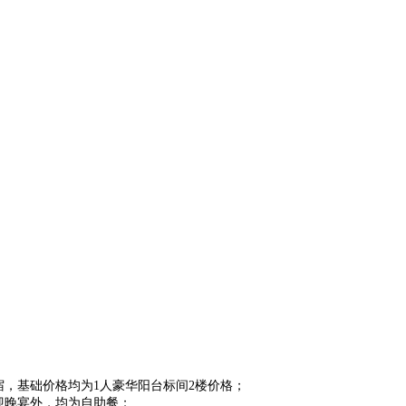
宿，基础价格均为1人豪华阳台标间2楼价格；
迎晚宴外，均为自助餐；