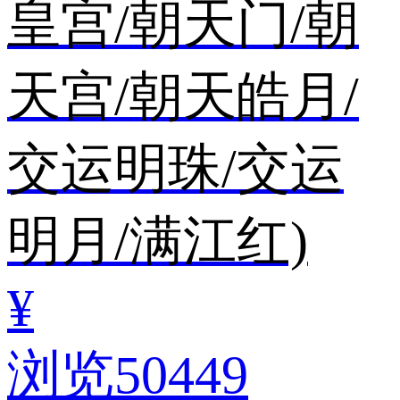
皇宫/朝天门/朝
天宫/朝天皓月/
交运明珠/交运
明月/满江红)
¥
浏览50449