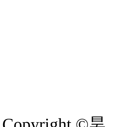
题
游
轮
常
识
Copyright ©昊