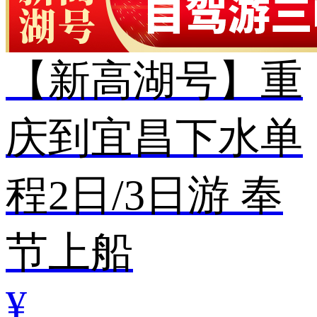
【新高湖号】重
庆到宜昌下水单
程2日/3日游 奉
节上船
¥