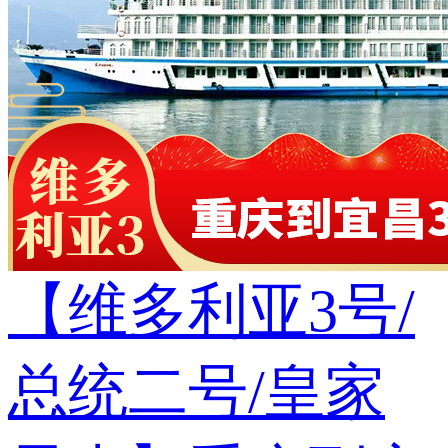
【维多利亚3号/
总统二号/皇家