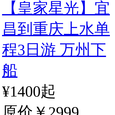
【皇家星光】宜
昌到重庆上水单
程3日游 万州下
船
¥1400起
原价
￥2999