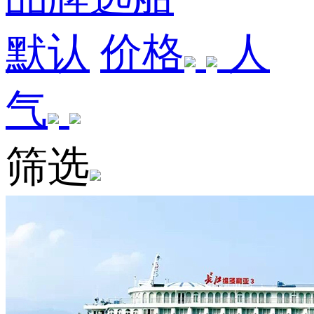
默认
价格
人
气
筛选