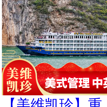
【美维凯珍】重