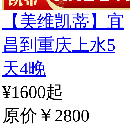
【美维凯蒂】宜
昌到重庆上水5
天4晚
¥1600起
原价
￥2800