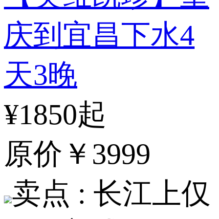
庆到宜昌下水4
天3晚
¥1850起
原价
￥3999
卖点 :
长江上仅