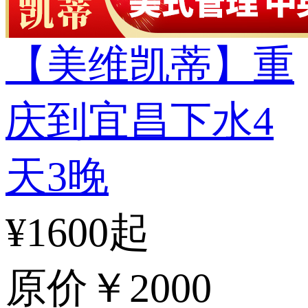
【美维凯蒂】重
庆到宜昌下水4
天3晚
¥1600起
原价
￥2000