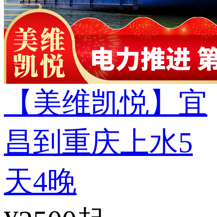
【美维凯悦】宜
昌到重庆上水5
天4晚