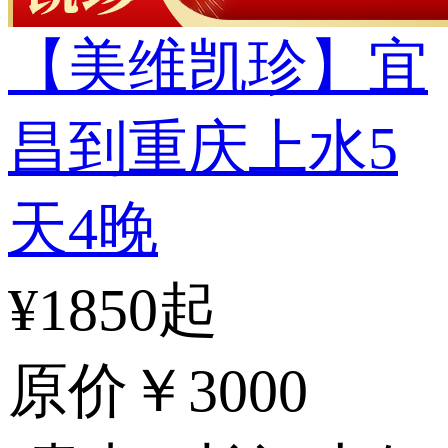
【美维凯珍】宜
昌到重庆上水5
天4晚
¥1850起
原价
￥3000