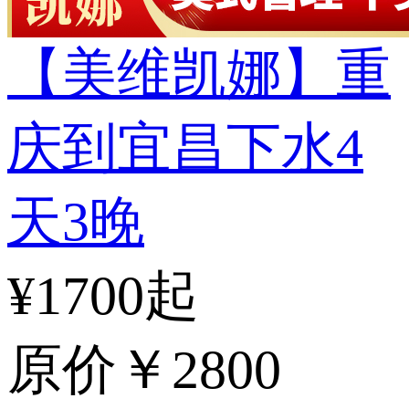
【美维凯娜】重
庆到宜昌下水4
天3晚
¥1700起
原价
￥2800