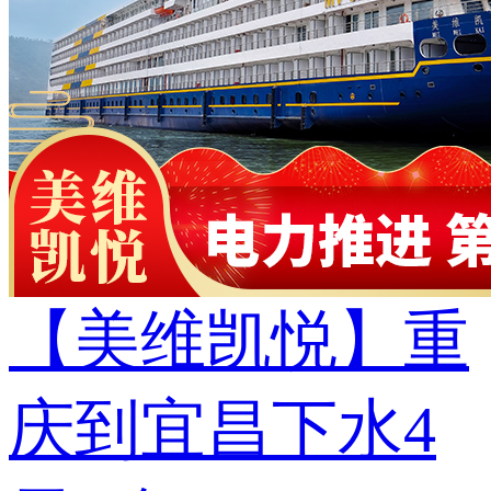
【美维凯悦】重
庆到宜昌下水4