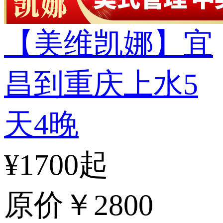
【美维凯娜】宜
昌到重庆上水5
天4晚
¥1700起
原价
￥2800