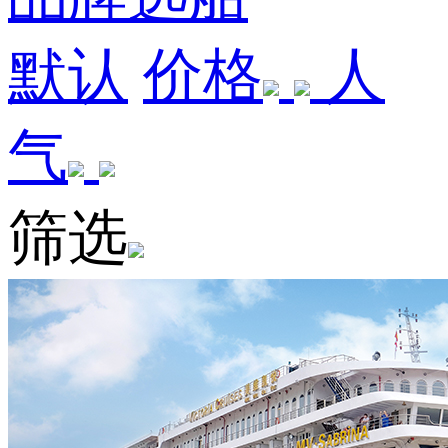
默认
价格
人
气
筛选