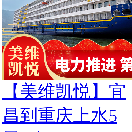
【美维凯悦】宜
昌到重庆上水5