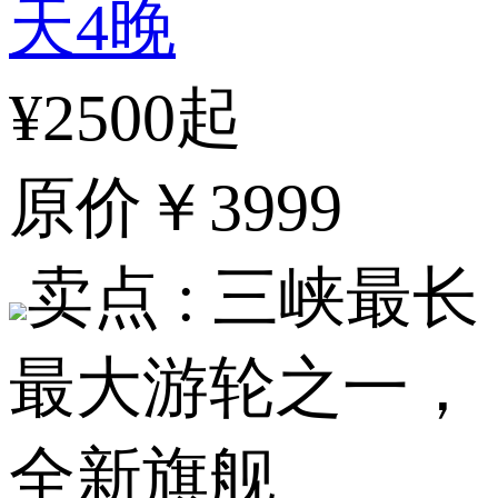
天4晚
¥2500起
原价
￥3999
卖点 :
三峡最长
最大游轮之一，
全新旗舰