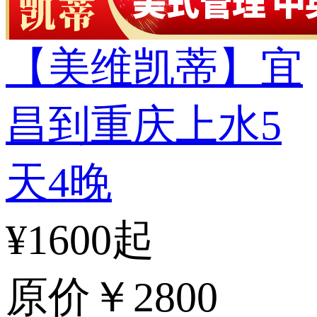
【美维凯蒂】宜
昌到重庆上水5
天4晚
¥1600起
原价
￥2800