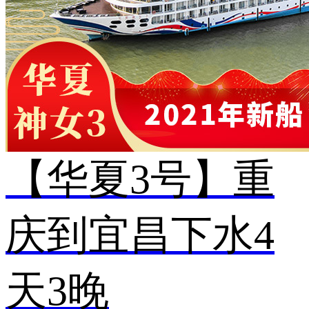
【华夏3号】重
庆到宜昌下水4
天3晚