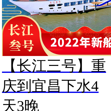
【长江三号】重
庆到宜昌下水4
天3晚