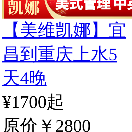
【美维凯娜】宜
昌到重庆上水5
天4晚
¥1700起
原价
￥2800