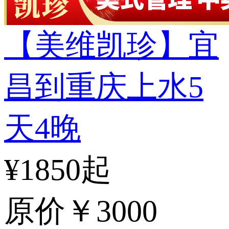
【美维凯珍】宜
昌到重庆上水5
天4晚
¥1850起
原价
￥3000