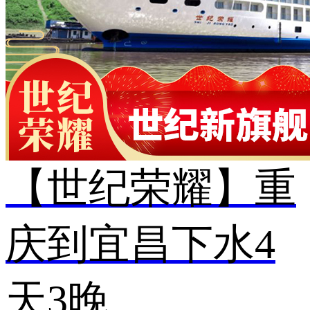
【世纪荣耀】重
庆到宜昌下水4
天3晚