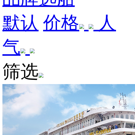
默认
价格
人
气
筛选