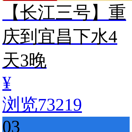
【长江三号】重
庆到宜昌下水4
天3晚
¥
浏览73219
03