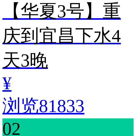
【华夏3号】重
庆到宜昌下水4
天3晚
¥
浏览81833
02