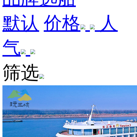
默认
价格
人
气
筛选