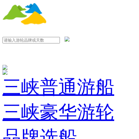
三峡普通游船
三峡豪华游轮
品牌选船