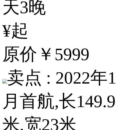
天3晚
¥起
原价
￥5999
卖点 :
2022年1
月首航,长149.9
米,宽23米