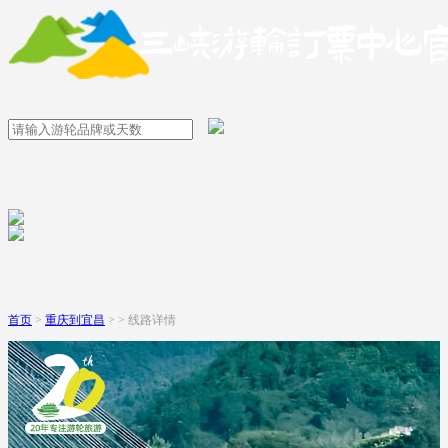
首页
>
重庆到宜昌
> > 线路详情