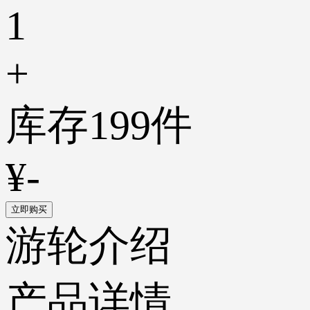
1
+
库存
199
件
¥
-
立即购买
游轮介绍
产品详情