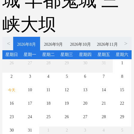
城 丰都鬼城 三
峡大坝
<
>
2026年8月
2026年9月
2026年10月
2026年11月
无团期
无团期
无团期
无团期
星期日
星期一
星期二
星期三
星期四
星期五
星期六
2026年12月
2027年1月
2027年2月
2027年3月
26
27
28
29
30
31
1
无团期
无团期
无团期
无团期
2027年4月
2027年5月
2027年6月
2
3
4
5
6
7
8
无团期
无团期
无团期
10
11
12
13
14
15
今天
16
17
18
19
20
21
22
23
24
25
26
27
28
29
30
31
1
2
3
4
5