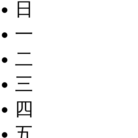
日
一
二
三
四
五