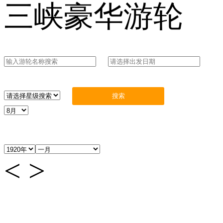
三峡豪华游轮
<
>