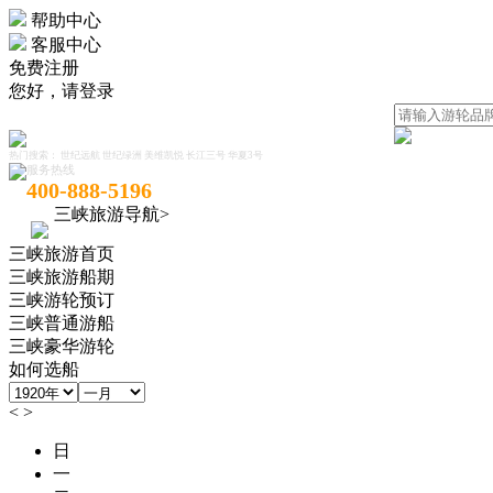
帮助中心
客服中心
免费注册
您好，
请登录
热门搜索：
世纪远航
世纪绿洲
美维凯悦
长江三号
华夏3号
服务热线
400-888-5196
三峡旅游导航>
三峡旅游首页
三峡旅游船期
三峡游轮预订
三峡普通游船
三峡豪华游轮
如何选船
<
>
日
一