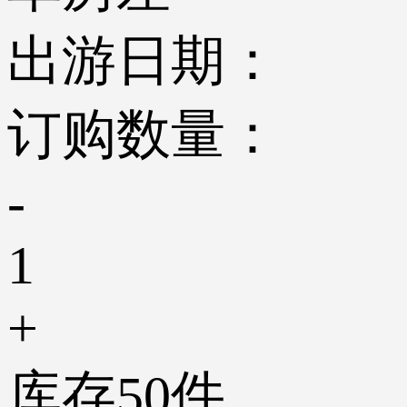
出游日期：
订购数量：
-
1
+
库存
50
件