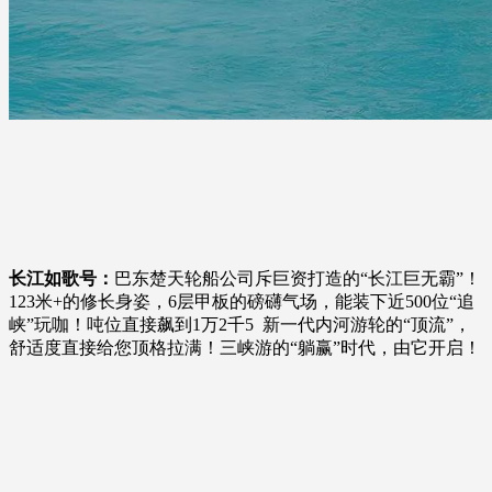
长江如歌号：
巴东楚天轮船公司斥巨资打造的“长江巨无霸”！
123米+的修长身姿，6层甲板的磅礴气场，能装下近500位“追
峡”玩咖！吨位直接飙到1万2千5 新一代内河游轮的“顶流”，
舒适度直接给您顶格拉满！三峡游的“躺赢”时代，由它开启！