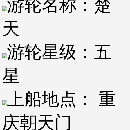
游轮名称：
楚
天
游轮星级：
五
星
上船地点：
重
庆朝天门