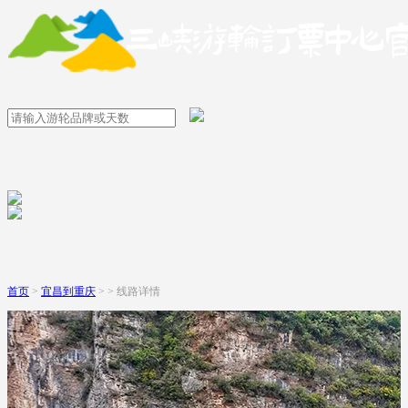
首页
>
宜昌到重庆
> > 线路详情