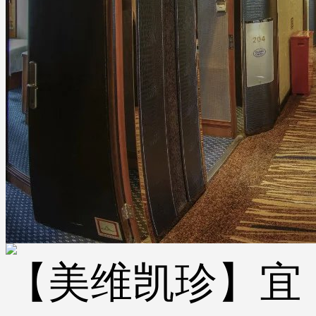
【美维凯珍】宜