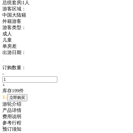
总统套房|1人
游客区域：
中国大陆籍
外籍游客
游客类型：
成人
儿童
单房差
出游日期：
-
订购数量：
-
+
库存
199
件
¥
-
立即购买
游轮介绍
产品详情
费用说明
参考行程
预订须知