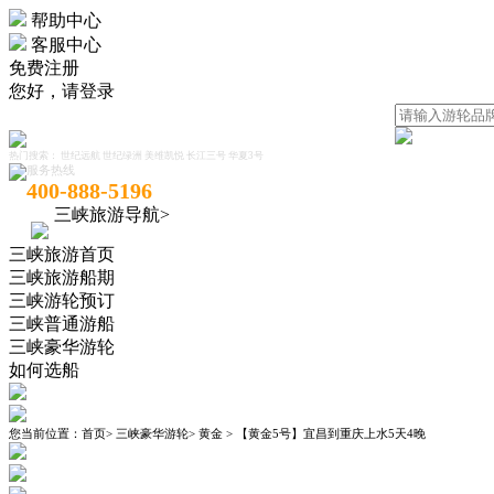
帮助中心
客服中心
免费注册
您好，
请登录
热门搜索：
世纪远航
世纪绿洲
美维凯悦
长江三号
华夏3号
服务热线
400-888-5196
三峡旅游导航>
三峡旅游首页
三峡旅游船期
三峡游轮预订
三峡普通游船
三峡豪华游轮
如何选船
您当前位置：
首页
>
三峡豪华游轮
>
黄金
>
【黄金5号】宜昌到重庆上水5天4晚