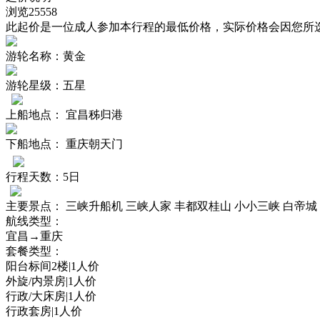
浏览
25558
此起价是一位成人参加本行程的最低价格，实际价格会因您所
游轮名称：
黄金
游轮星级：
五星
上船地点：
宜昌秭归港
下船地点：
重庆朝天门
行程天数：
5日
主要景点：
三峡升船机 三峡人家 丰都双桂山 小小三峡 白帝城
航线类型：
宜昌→重庆
套餐类型：
阳台标间2楼|1人价
外旋/内景房|1人价
行政/大床房|1人价
行政套房|1人价