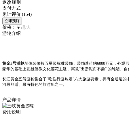
退改规则
支付方式
累计评价
(154)
立即预订
价格：
￥
起/人
游轮介绍
黄金5号游轮
船体装修按五星级标准装饰，装饰造价约6000万元，外观
豪华的基础上彰显佛教文化莲花主题，寓意“出淤泥而不染” 的纯洁、
长江黄金五号游轮集合了“吃住行游购娱”六大旅游要素，拥有全通透
河最舒适、最有特色的旅游船之一。
产品详情
费用说明