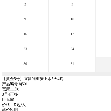
2
3
9
10
16
17
23
24
30
31
【黄金5号】宜昌到重庆上水5天4晚
产品编号 hj501
宽床1.1米
3早4正餐
巨无霸
价格：
¥
起/人
起价说明