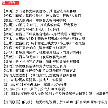
费用包含：
【声明】所有套餐为内宾价格，其他区域请询客服
【价格】套餐为每床位价格，按人购买，行政2人起订
【数量】按人数购买，单数客人标间可拼房
【说明】内景房/外舷房、行政房或套房，限定双数
【总套】总统套房可以住4人，4人起订
【赠送】宜昌上下船或集合地点-火车站接送（须预约）
【下水】重庆出发3晚丨赠送丰都鬼城+小三峡+三峡大坝
【上水】宜昌出发4晚丨赠送三峡大坝+小三峡+丰都鬼城
【住宿】长江黄金邮轮（请参考图文航期表）
【房型】套餐注明房型，独立观景阳台（内景房除外）
【用餐】中西自助餐为主（欢送晚宴为桌餐）
【导游】景区当地导游讲解、游船驻船导游全程服务
【活动】游轮晚宴活动和免费欣赏文艺表演
【说明】查看图文详情的图片及其他说明了解更多
【标间儿童收费】（其他房型儿童收费请咨询客服）
（1）未满2周岁算婴儿，按成人10%收费
（2）满2岁-11岁不占床位，按成人50%收费
（3）满2岁-11岁占床位，按成人100%收费
（4）满12周岁按照成人操作 说明：年龄按登船当天日期计算，国庆春
【房间楼层】的说明：如无特别说明，所有标间（阳台标间/豪华标准房