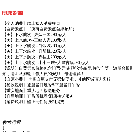
费用不含：
【个人消费】船上私人消费项目；
【自费景点】（所有自费景点自愿参加）
【★】下水航次--烽烟三国290元/人
【★】上水航次--三峡人家290元/人
【★】上下水航次--白帝城290元/人
【★】上下水航次--升船机320元/人
【★】上下水航次--双桂山290元/人
【★】上下水航次--小小三峡+大昌古镇290元/人
【说明】自费景点价格包含门票/导游/游轮停靠费/接驳车等，游船会
船，请听从游轮工作人员的安排，谢谢理解！
【自愿小费】 内宾自愿支付无强制要求，其他区域请询客服！
【餐饮说明】登船当日晚餐&下船当日午餐
【重庆地面】重庆地面接送服务
【宜昌地面】宜昌段机场/酒店接送服务
【消费说明】船上无任何强制消费
参考行程
1