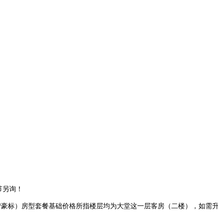
节另询！
/豪标）房型套餐基础价格所指楼层均为大堂这一层客房（二楼），如需