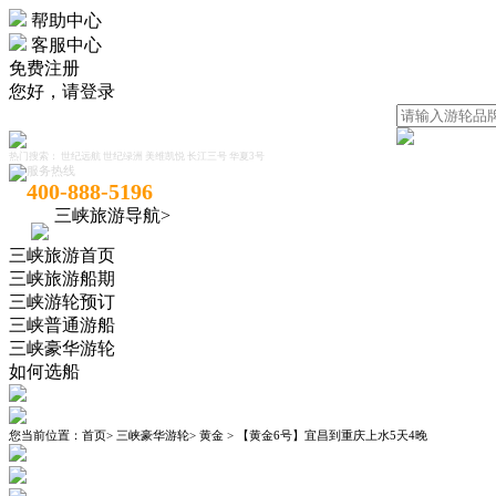
帮助中心
客服中心
免费注册
您好，
请登录
热门搜索：
世纪远航
世纪绿洲
美维凯悦
长江三号
华夏3号
服务热线
400-888-5196
三峡旅游导航>
三峡旅游首页
三峡旅游船期
三峡游轮预订
三峡普通游船
三峡豪华游轮
如何选船
您当前位置：
首页
>
三峡豪华游轮
>
黄金
>
【黄金6号】宜昌到重庆上水5天4晚