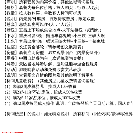
【声明】所有套餐为内宾价格，其他区域请询客服
【价格】套餐为每床位价格，按人购买，行政2人起订
【数量】按人数购买，单数客人标间可拼房
【说明】内景房/外舷房、行政房或套房，限定双数
【总套】总统套房可以住4人，4人起订
【赠送】宜昌上下船或集合地点-火车站接送（须预约）
【下水】重庆出发3晚丨赠送丰都鬼城+小三峡+三峡大坝
【上水】宜昌出发4晚丨赠送三峡大坝+小三峡+丰都鬼城
【住宿】长江黄金邮轮（请参考图文航期表）
【房型】套餐注明房型，独立观景阳台（内景房除外）
【用餐】中西自助餐为主（欢送晚宴为桌餐）
【导游】景区当地导游讲解、游船驻船导游全程服务
【活动】游轮晚宴活动和免费欣赏文艺表演
【说明】查看图文详情的图片及其他说明了解更多
【标间儿童收费】（其他房型儿童收费请咨询客服）
（1）未满2周岁算婴儿，按成人10%收费
（2）满2岁-11岁不占床位，按成人50%收费
（3）满2岁-11岁占床位，按成人100%收费
（4）满12周岁按照成人操作 说明：年龄按登船当天日期计算，国庆春
【房间楼层】的说明：如无特别说明，所有标间（阳台标间/豪华标准房