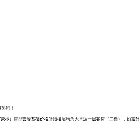
节另询！
/豪标）房型套餐基础价格所指楼层均为大堂这一层客房（二楼），如需