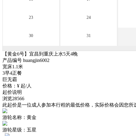
23
24
30
31
【黄金6号】宜昌到重庆上水5天4晚
产品编号 huangjin6002
宽床1.1米
3早4正餐
巨无霸
价格：
¥
起/人
起价说明
浏览
28566
此起价是一位成人参加本行程的最低价格，实际价格会因您所
游轮名称：
黄金
游轮星级：
五星