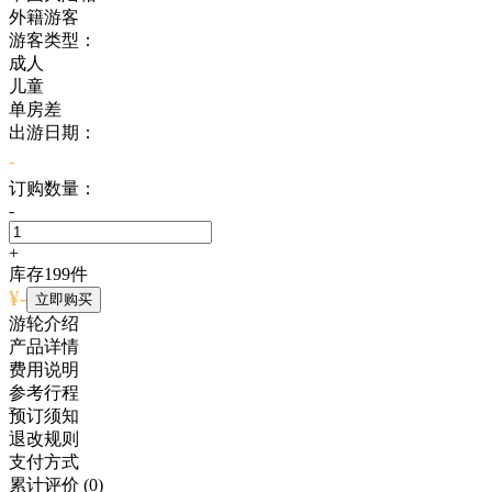
外籍游客
游客类型：
成人
儿童
单房差
出游日期：
-
订购数量：
-
+
库存
199
件
¥
-
立即购买
游轮介绍
产品详情
费用说明
参考行程
预订须知
退改规则
支付方式
累计评价
(0)