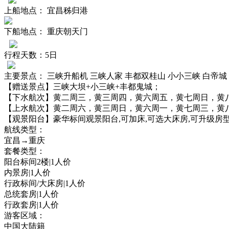
上船地点：
宜昌秭归港
下船地点：
重庆朝天门
行程天数：
5日
主要景点：
三峡升船机 三峡人家 丰都双桂山 小小三峡 白帝城
【赠送景点】
三峡大坝+小三峡+丰都鬼城；
【下水航次】
黄二周三，黄三周四，黄六周五，黄七周日，黄
【上水航次】
黄二周六，黄三周日，黄六周一，黄七周三，黄
【观景阳台】
豪华标间观景阳台,可加床,可选大床房,可升级房
航线类型：
宜昌→重庆
套餐类型：
阳台标间2楼|1人价
内景房|1人价
行政标间/大床房|1人价
总统套房|1人价
行政套房|1人价
游客区域：
中国大陆籍