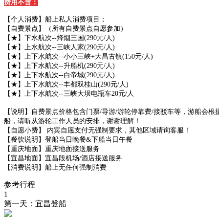
费用不含：
【个人消费】船上私人消费项目；
【自费景点】（所有自费景点自愿参加）
【★】下水航次--烽烟三国(290元/人)
【★】上水航次--三峡人家(290元/人)
【★】上下水航次--小小三峡+大昌古镇(150元/人)
【★】上下水航次--升船机(290元/人)
【★】上下水航次--白帝城(290元/人)
【★】上下水航次--丰都双桂山(290元/人)
【★】上下水航次--三峡大坝电瓶车20元/人
【说明】自费景点价格包含门票/导游/游轮停靠费/接驳车等，游船会
船，请听从游轮工作人员的安排，谢谢理解！
【自愿小费】 内宾自愿支付无强制要求，其他区域请询客服！
【餐饮说明】登船当日晚餐&下船当日午餐
【重庆地面】重庆地面接送服务
【宜昌地面】宜昌段机场/酒店接送服务
【消费说明】船上无任何强制消费
参考行程
1
第一天：宜昌登船