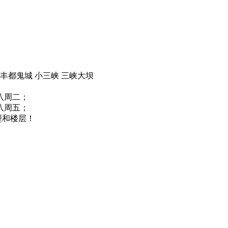
 丰都鬼城 小三峡 三峡大坝
八周二；
八周五；
型和楼层！