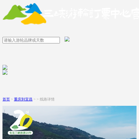
首页
>
重庆到宜昌
> > 线路详情