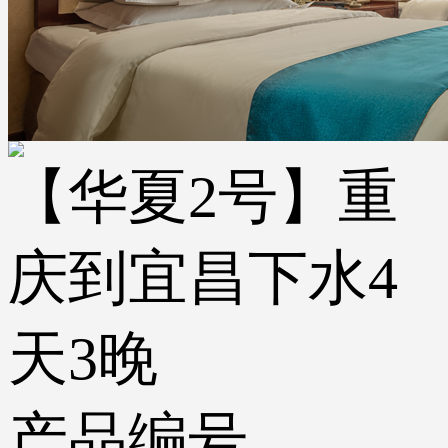
【华夏2号】重
庆到宜昌下水4
天3晚
产品编号