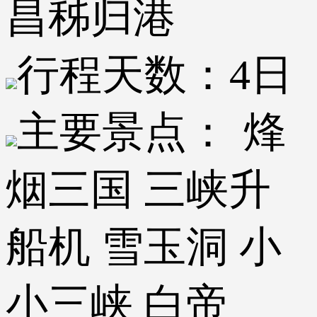
昌秭归港
行程天数：
4日
主要景点：
烽
烟三国 三峡升
船机 雪玉洞 小
小三峡 白帝