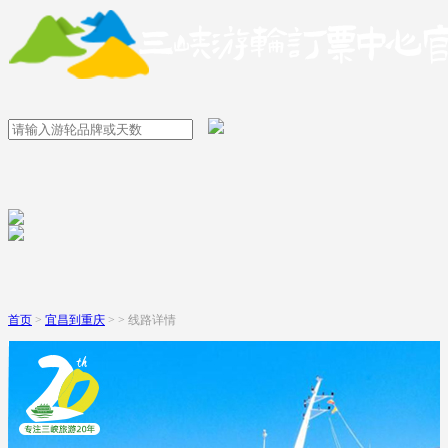
首页
>
宜昌到重庆
> > 线路详情