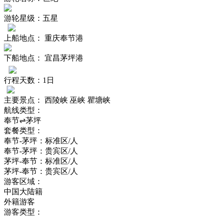
游轮星级：
五星
上船地点：
重庆奉节港
下船地点：
宜昌茅坪港
行程天数：
1日
主要景点：
西陵峡 巫峡 瞿塘峡
航线类型：
奉节⇌茅坪
套餐类型：
奉节-茅坪：标准区/人
奉节-茅坪：贵宾区/人
茅坪-奉节：标准区/人
茅坪-奉节：贵宾区/人
游客区域：
中国大陆籍
外籍游客
游客类型：