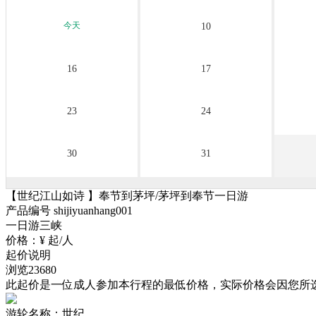
今天
10
16
17
23
24
30
31
【世纪江山如诗 】奉节到茅坪/茅坪到奉节一日游
产品编号 shijiyuanhang001
一日游三峡
价格：
¥
起/人
起价说明
浏览
23680
此起价是一位成人参加本行程的最低价格，实际价格会因您所
游轮名称：
世纪