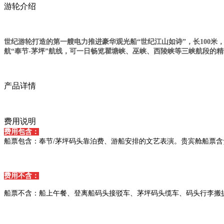
游轮介绍
世纪游轮打造的第一艘电力推进豪华观光船“世纪江山如诗”，长100米
航“奉节-茅坪”航线，可一日畅览瞿塘峡、巫峡、西陵峡等三峡航段的
产品详情
费用说明
费用包含：
船票包含：奉节/茅坪码头靠泊费、游船安排的文艺表演。贵宾舱船票含
费用不含：
船票不含：船上午餐、登离船码头接驳车、茅坪码头缆车、码头行李搬