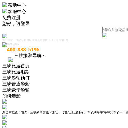
帮助中心
客服中心
免费注册
您好，
请登录
热门搜索：
世纪远航
世纪绿洲
美维凯悦
长江三号
华夏3号
服务热线
400-888-5196
三峡旅游导航>
三峡旅游首页
三峡旅游船期
三峡游轮预订
三峡普通游船
三峡豪华游轮
如何选船
您当前位置：
首页
>
三峡豪华游轮
>
世纪
>
【世纪江山如诗 】奉节到茅坪/茅坪到奉节一日