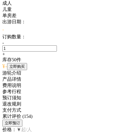
成人
儿童
单房差
出游日期：
-
订购数量：
-
+
库存
50
件
¥
-
立即购买
游轮介绍
产品详情
费用说明
参考行程
预订须知
退改规则
支付方式
累计评价
(154)
立即预订
价格：
￥
起/人