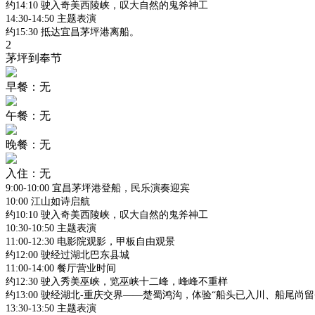
约14:10 驶入奇美西陵峡，叹大自然的鬼斧神工
14:30-14:50 主题表演
约15:30 抵达宜昌茅坪港离船。
2
茅坪到奉节
早餐：无
午餐：无
晚餐：无
入住：无
9:00-10:00 宜昌茅坪港登船，民乐演奏迎宾
10:00 江山如诗启航
约10:10 驶入奇美西陵峡，叹大自然的鬼斧神工
10:30-10:50 主题表演
11:00-12:30 电影院观影，甲板自由观景
约12:00 驶经过湖北巴东县城
11:00-14:00 餐厅营业时间
约12:30 驶入秀美巫峡，览巫峡十二峰，峰峰不重样
约13:00 驶经湖北-重庆交界——楚蜀鸿沟，体验“船头已入川、船尾尚留
13:30-13:50 主题表演