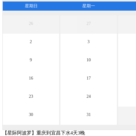
无团期
无团期
无团期
星期日
星期一
26
27
2
3
9
10
16
17
23
24
30
31
【星际阿波罗】重庆到宜昌下水4天3晚