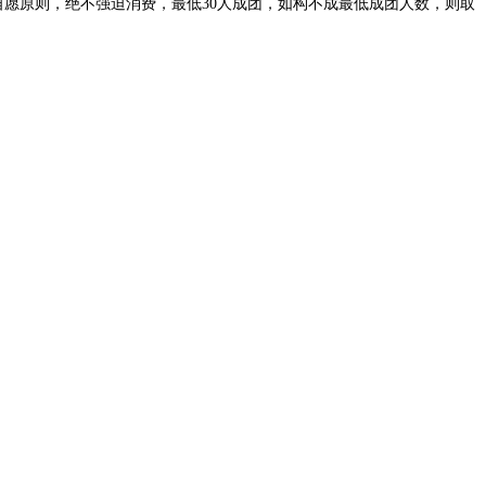
自愿原则，绝不强迫消费，最低30人成团，如构不成最低成团人数，则取