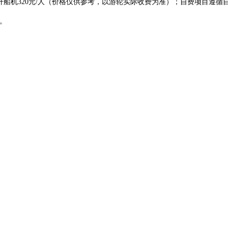
直升船机320元/人（价格仅供参考，以游轮实际收费为准）；
自费项目遵循
人。