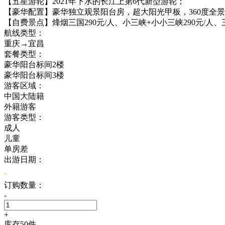
【五星游轮】
2021年下水的长江上第6代新型游轮；
【豪华配置】
豪华独立观景阳台房，超大阳光甲板，360度全
【自费景点】
烽烟三国290元/人、小三峡+小小三峡290元/人、
航线类型：
重庆→宜昌
套餐类型：
豪华阳台标间2楼
豪华阳台标间3楼
游客区域：
中国大陆籍
外籍游客
游客类型：
成人
儿童
单房差
出游日期：
-
订购数量：
-
+
库存
50
件