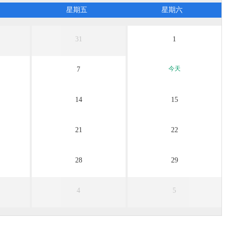
无团期
无团期
无团期
星期五
星期六
31
1
今天
7
14
15
21
22
28
29
4
5