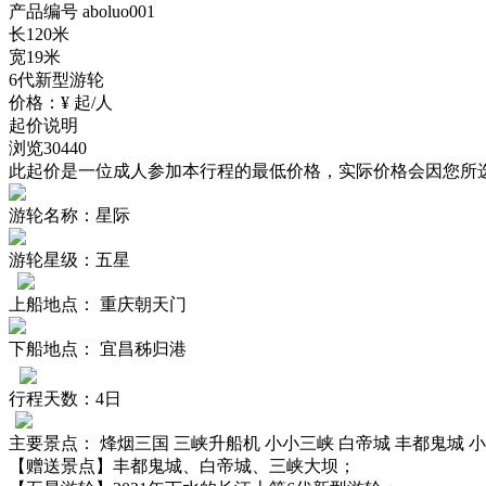
产品编号 aboluo001
长120米
宽19米
6代新型游轮
价格：
¥
起/人
起价说明
浏览
30440
此起价是一位成人参加本行程的最低价格，实际价格会因您所
游轮名称：
星际
游轮星级：
五星
上船地点：
重庆朝天门
下船地点：
宜昌秭归港
行程天数：
4日
主要景点：
烽烟三国 三峡升船机 小小三峡 白帝城 丰都鬼城 
【赠送景点】
丰都鬼城、白帝城、三峡大坝；