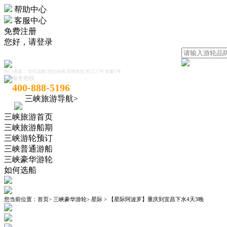
帮助中心
客服中心
免费注册
您好，
请登录
热门搜索：
世纪远航
世纪绿洲
美维凯悦
长江三号
华夏3号
服务热线
400-888-5196
三峡旅游导航>
三峡旅游首页
三峡旅游船期
三峡游轮预订
三峡普通游船
三峡豪华游轮
如何选船
您当前位置：
首页
>
三峡豪华游轮
>
星际
>
【星际阿波罗】重庆到宜昌下水4天3晚