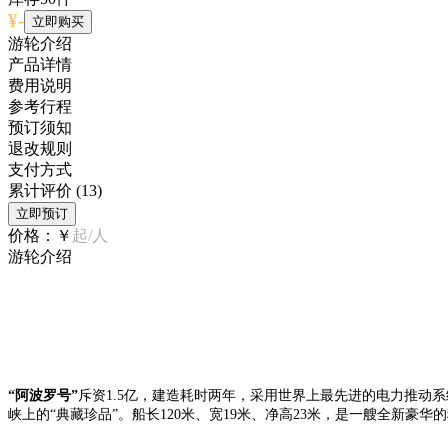
¥
-
立即购买
游轮介绍
产品详情
费用说明
参考行程
预订须知
退改规则
支付方式
累计评价
(13)
立即预订
价格：
￥
起/人
游轮介绍
“阿波罗号”
斥资1.5亿，建造耗时两年，采用世界上最先进的电力推动
峡上的“典藏珍品”。船长120米、宽19米、净高23米，是一艘全新豪华