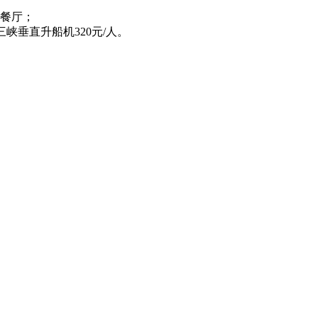
景餐厅；
三峡垂直升船机320元/人。