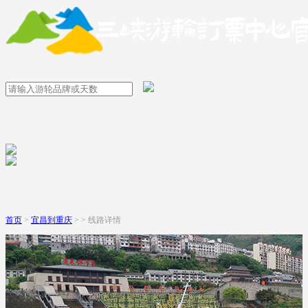
首页
>
宜昌到重庆
> > 线路详情