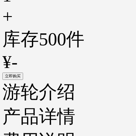
+
库存
500
件
¥
-
立即购买
游轮介绍
产品详情