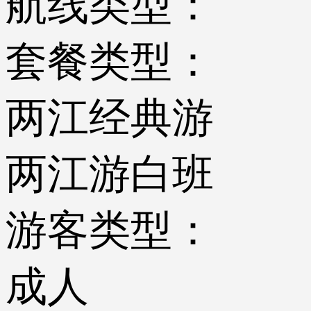
航线类型：
套餐类型：
两江经典游
两江游白班
游客类型：
成人