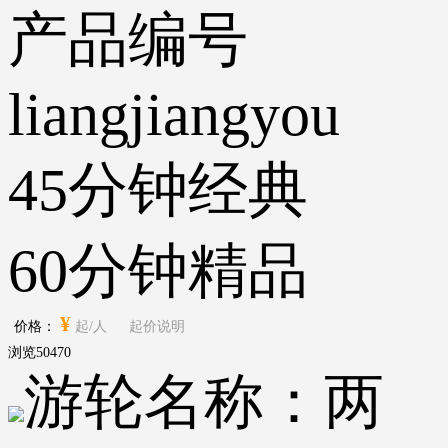
产品编号
liangjiangyou
45分钟经典
60分钟精品
¥
价格：
起/人
起价说明
浏览
50470
游轮名称：
两