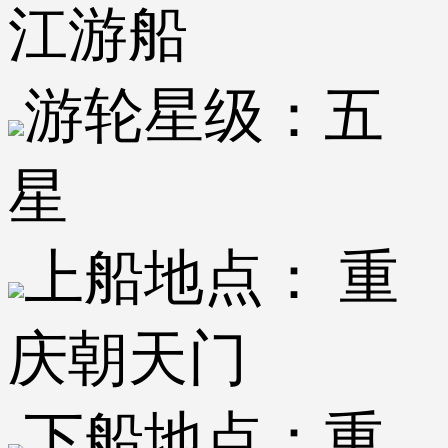
江游船
游轮星级：
五
星
上船地点：
重
庆朝天门
下船地点：
重