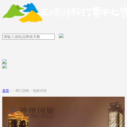
首页
>
> 两江游船 > 线路详情