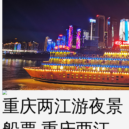
重庆两江游夜景