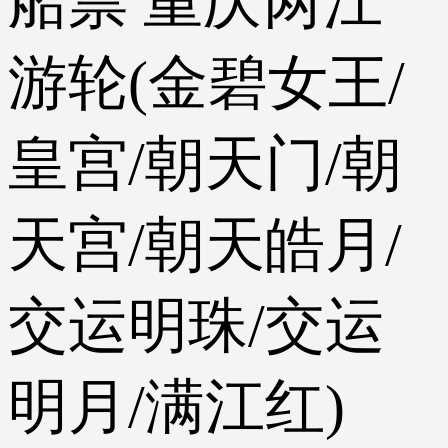
船票 重庆两江
游轮(金碧女王/
皇宫/朝天门/朝
天宫/朝天皓月/
交运明珠/交运
明月/满江红)