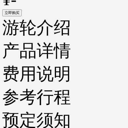
立即购买
游轮介绍
产品详情
费用说明
参考行程
预定须知