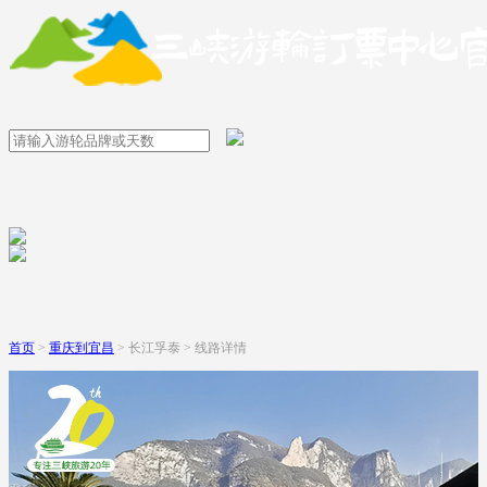
首页
>
重庆到宜昌
> 长江孚泰 > 线路详情