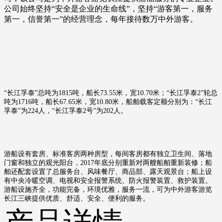
公司始终坚持“安全是企业的生命线”，坚持“游客第一，服务
第一，信誉第一”的经营理念，每年接待数万中外游客。
“长江孚泰”总吨为1815吨，船长73.55米，宽10.70米；“长江孚泰2”轮总
吨为1716吨，船长67.65米，宽10.80米，船舶载客定额分别为：“长江
孚泰”为224人，“长江孚泰2号”为202人。
游船设有套房、标准客房两种房型，每间客房都有独立卫生间、落地
门窗和独立的观光阳台，2017年底分别重新对两艘船舶重新装修；船
舶还配套设置了总服务台、风味餐厅、商品部、露天观景台；船上设
有中央冷暖空调、电视和安全报警系统、防火报警装置、救护装置。
游船设施齐全，功能完备，环境优雅，服务一流，可为中外游客游览
长江三峡提供优质、舒适、安全、便利的服务。