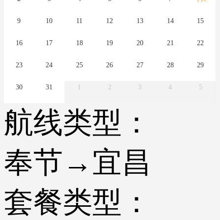
无团期
无团期
无团期
9
10
11
12
13
14
15
16
17
18
19
20
21
22
23
24
25
26
27
28
29
30
31
1
2
3
4
5
航线类型：
奉节→宜昌
套餐类型：