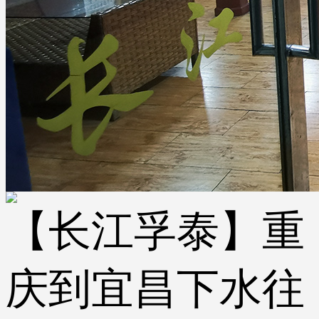
【长江孚泰】重
庆到宜昌下水往