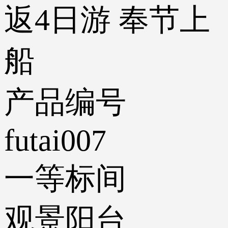
返4日游 奉节上
船
产品编号
futai007
一等标间
观景阳台