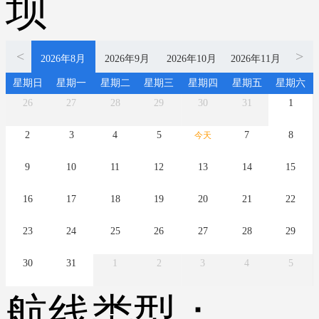
坝
<
>
2026年8月
2026年9月
2026年10月
2026年11月
无团期
无团期
无团期
无团期
星期日
星期一
星期二
星期三
星期四
星期五
星期六
2026年12月
2027年1月
2027年2月
2027年3月
26
27
28
29
30
31
1
无团期
无团期
无团期
无团期
2027年4月
2027年5月
2027年6月
2
3
4
5
7
8
今天
无团期
无团期
无团期
9
10
11
12
13
14
15
16
17
18
19
20
21
22
23
24
25
26
27
28
29
30
31
1
2
3
4
5
航线类型：