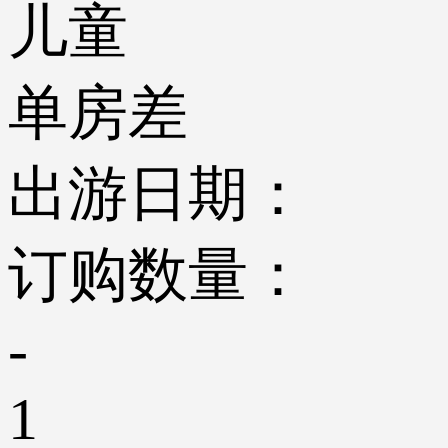
儿童
单房差
出游日期：
订购数量：
-
1