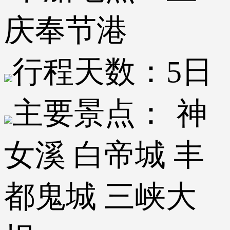
庆奉节港
行程天数：
5日
主要景点：
神
女溪 白帝城 丰
都鬼城 三峡大