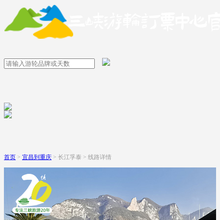
首页
>
宜昌到重庆
> 长江孚泰 > 线路详情