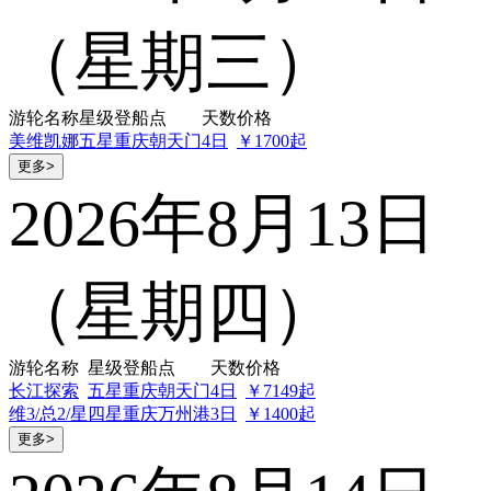
（星期三）
游轮名称
星级
登船点
天数
价格
美维凯娜
五星
重庆朝天门
4日
￥1700起
更多>
2026年8月13日
（星期四）
游轮名称
星级
登船点
天数
价格
长江探索
五星
重庆朝天门
4日
￥7149起
维3/总2/星
四星
重庆万州港
3日
￥1400起
更多>