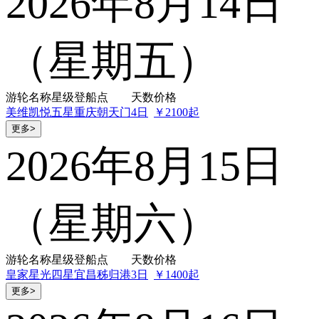
2026年8月14日
（星期五）
游轮名称
星级
登船点
天数
价格
美维凯悦
五星
重庆朝天门
4日
￥2100起
更多>
2026年8月15日
（星期六）
游轮名称
星级
登船点
天数
价格
皇家星光
四星
宜昌秭归港
3日
￥1400起
更多>