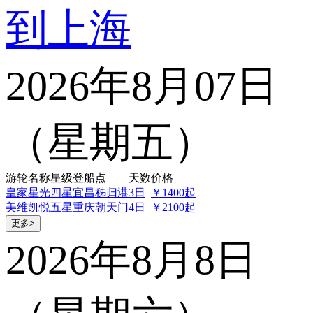
到上海
2026年8月07日
（星期五）
游轮名称
星级
登船点
天数
价格
皇家星光
四星
宜昌秭归港
3日
￥1400起
美维凯悦
五星
重庆朝天门
4日
￥2100起
更多>
2026年8月8日