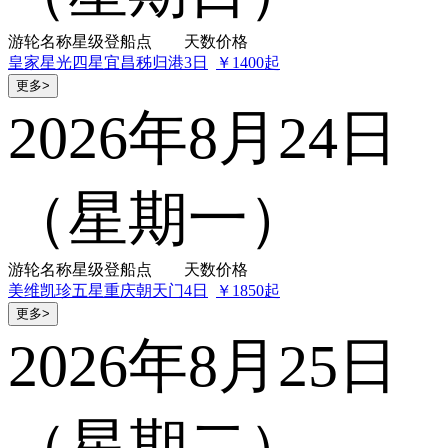
游轮名称
星级
登船点
天数
价格
皇家星光
四星
宜昌秭归港
3日
￥1400起
更多>
2026年8月24日
（星期一）
游轮名称
星级
登船点
天数
价格
美维凯珍
五星
重庆朝天门
4日
￥1850起
更多>
2026年8月25日
（星期二）