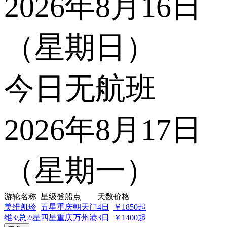
2026年8月16日
（星期日）
今日无航班
2026年8月17日
（星期一）
游轮名称
星级
登船点
天数
价格
美维凯珍
五星
重庆朝天门
4日
￥1850起
维3/总2/星
四星
重庆万州港
3日
￥1400起