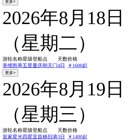
更多>
2026年8月18日
（星期二）
游轮名称
星级
登船点
天数
价格
美维凯蒂
五星
重庆朝天门
4日
￥1600起
更多>
2026年8月19日
（星期三）
游轮名称
星级
登船点
天数
价格
皇家星光
四星
宜昌秭归港
3日
￥1400起