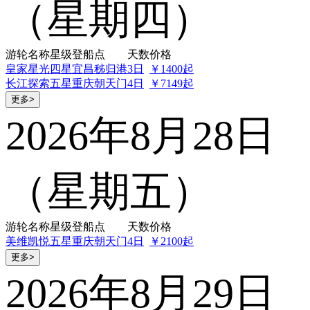
（星期四）
游轮名称
星级
登船点
天数
价格
皇家星光
四星
宜昌秭归港
3日
￥1400起
长江探索
五星
重庆朝天门
4日
￥7149起
更多>
2026年8月28日
（星期五）
游轮名称
星级
登船点
天数
价格
美维凯悦
五星
重庆朝天门
4日
￥2100起
更多>
2026年8月29日