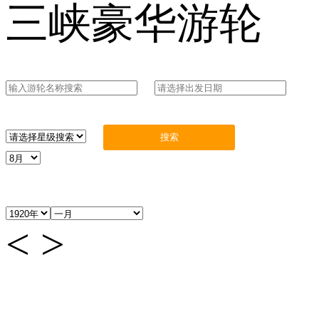
三峡豪华游轮
<
>